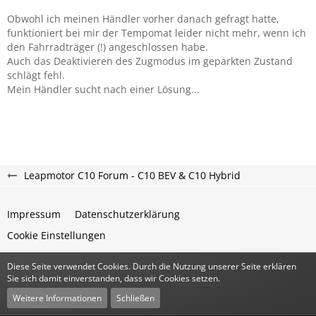
Obwohl ich meinen Händler vorher danach gefragt hatte,
funktioniert bei mir der Tempomat leider nicht mehr, wenn ich
den Fahrradträger (!) angeschlossen habe.
Auch das Deaktivieren des Zugmodus im geparkten Zustand
schlägt fehl.
Mein Händler sucht nach einer Lösung...
Leapmotor C10 Forum - C10 BEV & C10 Hybrid
Impressum
Datenschutzerklärung
Cookie Einstellungen
Diese Seite verwendet Cookies. Durch die Nutzung unserer Seite erklären
Community-Software:
WoltLab Suite™
Sie sich damit einverstanden, dass wir Cookies setzen.
Stil:
Classic
von
cls-design
Weitere Informationen
Schließen