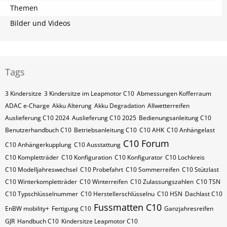
Themen
Bilder und Videos
Tags
3 Kindersitze
3 Kindersitze im Leapmotor C10
Abmessungen Kofferraum
ADAC e-Charge
Akku Alterung
Akku Degradation
Allwetterreifen
Auslieferung C10 2024
Auslieferung C10 2025
Bedienungsanleitung C10
Benutzerhandbuch C10
Betriebsanleitung C10
C10 AHK
C10 Anhängelast
C10 Forum
C10 Anhängerkupplung
C10 Ausstattung
C10 Kompletträder
C10 Konfiguration
C10 Konfigurator
C10 Lochkreis
C10 Modelljahreswechsel
C10 Probefahrt
C10 Sommerreifen
C10 Stützlast
C10 Winterkompletträder
C10 Winterreifen
C10 Zulassungszahlen
C10​​​​ TSN
C10​​​​ Typschlüsselnummer
C10​​​​​ Herstellerschlüsselnu
C10​​​​​ HSN
Dachlast C10
Fussmatten C10
EnBW mobility+
Fertigung C10
Ganzjahresreifen
GJR
Handbuch C10
Kindersitze Leapmotor C10