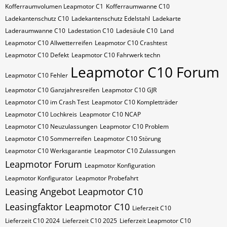
Kofferraumvolumen Leapmotor C1
Kofferraumwanne C10
Ladekantenschutz C10
Ladekantenschutz Edelstahl
Ladekarte
Laderaumwanne C10
Ladestation C10
Ladesäule C10
Land
Leapmotor C10 Allwetterreifen
Leapmotor C10 Crashtest
Leapmotor C10 Defekt
Leapmotor C10 Fahrwerk techn
Leapmotor C10 Forum
Leapmotor C10 Fehler
Leapmotor C10 Ganzjahresreifen
Leapmotor C10 GJR
Leapmotor C10 im Crash Test
Leapmotor C10 Kompletträder
Leapmotor C10 Lochkreis
Leapmotor C10 NCAP
Leapmotor C10 Neuzulassungen
Leapmotor C10 Problem
Leapmotor C10 Sommerreifen
Leapmotor C10 Störung
Leapmotor C10 Werksgarantie
Leapmotor C10 Zulassungen
Leapmotor Forum
Leapmotor Konfiguration
Leapmotor Konfigurator
Leapmotor Probefahrt
Leasing Angebot Leapmotor C10
Leasingfaktor Leapmotor C10
Lieferzeit C10
Lieferzeit C10 2024
Lieferzeit C10 2025
Lieferzeit Leapmotor C10