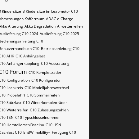
3 Kindersitze
3 Kindersitze im Leapmotor C10
Abmessungen Kofferraum
ADAC e-Charge
Akku Alterung
Akku Degradation
Allwetterreifen
Auslieferung C10 2024
Auslieferung C10 2025
Bedienungsanleitung C10
Benutzerhandbuch C10
Betriebsanleitung C10
C10 AHK
C10 Anhängelast
C10 Anhängerkupplung
C10 Ausstattung
C10 Forum
C10 Kompletträder
C10 Konfiguration
C10 Konfigurator
C10 Lochkreis
C10 Modelljahreswechsel
C10 Probefahrt
C10 Sommerreifen
C10 Stützlast
C10 Winterkompletträder
C10 Winterreifen
C10 Zulassungszahlen
C10​​​​ TSN
C10​​​​ Typschlüsselnummer
C10​​​​​ Herstellerschlüsselnu
C10​​​​​ HSN
Dachlast C10
EnBW mobility+
Fertigung C10