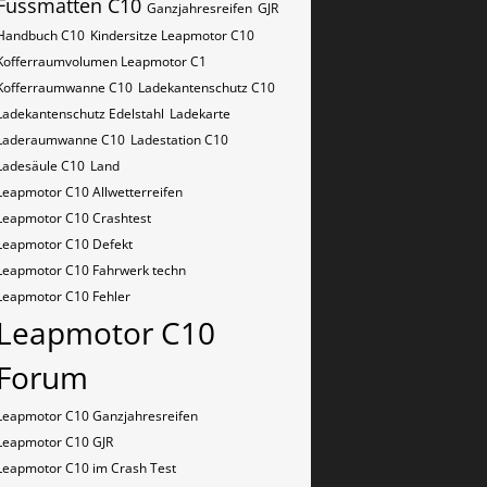
Fussmatten C10
Ganzjahresreifen
GJR
Handbuch C10
Kindersitze Leapmotor C10
Kofferraumvolumen Leapmotor C1
Kofferraumwanne C10
Ladekantenschutz C10
Ladekantenschutz Edelstahl
Ladekarte
Laderaumwanne C10
Ladestation C10
Ladesäule C10
Land
Leapmotor C10 Allwetterreifen
Leapmotor C10 Crashtest
Leapmotor C10 Defekt
Leapmotor C10 Fahrwerk techn
Leapmotor C10 Fehler
Leapmotor C10
Forum
Leapmotor C10 Ganzjahresreifen
Leapmotor C10 GJR
Leapmotor C10 im Crash Test