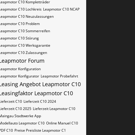
Leapmotor C10 Kompletträder
Leapmotor C10 Lochkreis
Leapmotor C10 NCAP
Leapmotor C10 Neuzulassungen
Leapmotor C10 Problem
Leapmotor C10 Sommerreifen
Leapmotor C10 Störung
Leapmotor C10 Werksgarantie
Leapmotor C10 Zulassungen
Leapmotor Forum
Leapmotor Konfiguration
Leapmotor Konfigurator
Leapmotor Probefahrt
Leasing Angebot Leapmotor C10
Leasingfaktor Leapmotor C10
Lieferzeit C10
Lieferzeit C10 2024
Lieferzeit C10 2025
Lieferzeit Leapmotor C10
Maingau Stadtwerke App
Modellauto Leapmotor C10
Online Manuel C10
PDF C10
Preise Preisliste Leapmotor C1