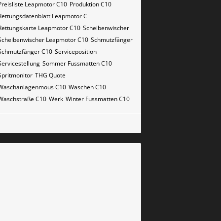
Preisliste Leapmotor C10
Produktion C10
Rettungsdatenblatt Leapmotor C
Rettungskarte Leapmotor C10
Scheibenwischer
Scheibenwischer Leapmotor​ C10
Schmutzfänger
Schmutzfänger C10
Serviceposition
Servicestellung
Sommer Fussmatten C10
Spritmonitor
THG Quote
Waschanlagenmous C10
Waschen C10
Waschstraße C10
Werk
Winter Fussmatten C10