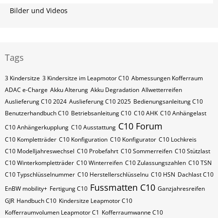
Bilder und Videos
Tags
3 Kindersitze
3 Kindersitze im Leapmotor C10
Abmessungen Kofferraum
ADAC e-Charge
Akku Alterung
Akku Degradation
Allwetterreifen
Auslieferung C10 2024
Auslieferung C10 2025
Bedienungsanleitung C10
Benutzerhandbuch C10
Betriebsanleitung C10
C10 AHK
C10 Anhängelast
C10 Forum
C10 Anhängerkupplung
C10 Ausstattung
C10 Kompletträder
C10 Konfiguration
C10 Konfigurator
C10 Lochkreis
C10 Modelljahreswechsel
C10 Probefahrt
C10 Sommerreifen
C10 Stützlast
C10 Winterkompletträder
C10 Winterreifen
C10 Zulassungszahlen
C10​​​​ TSN
C10​​​​ Typschlüsselnummer
C10​​​​​ Herstellerschlüsselnu
C10​​​​​ HSN
Dachlast C10
Fussmatten C10
EnBW mobility+
Fertigung C10
Ganzjahresreifen
GJR
Handbuch C10
Kindersitze Leapmotor C10
Kofferraumvolumen Leapmotor C1
Kofferraumwanne C10