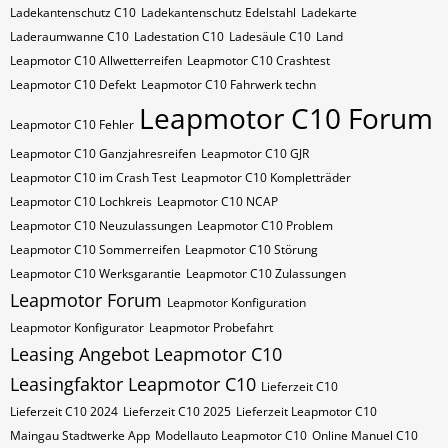
Ladekantenschutz C10
Ladekantenschutz Edelstahl
Ladekarte
Laderaumwanne C10
Ladestation C10
Ladesäule C10
Land
Leapmotor C10 Allwetterreifen
Leapmotor C10 Crashtest
Leapmotor C10 Defekt
Leapmotor C10 Fahrwerk techn
Leapmotor C10 Forum
Leapmotor C10 Fehler
Leapmotor C10 Ganzjahresreifen
Leapmotor C10 GJR
Leapmotor C10 im Crash Test
Leapmotor C10 Kompletträder
Leapmotor C10 Lochkreis
Leapmotor C10 NCAP
Leapmotor C10 Neuzulassungen
Leapmotor C10 Problem
Leapmotor C10 Sommerreifen
Leapmotor C10 Störung
Leapmotor C10 Werksgarantie
Leapmotor C10 Zulassungen
Leapmotor Forum
Leapmotor Konfiguration
Leapmotor Konfigurator
Leapmotor Probefahrt
Leasing Angebot Leapmotor C10
Leasingfaktor Leapmotor C10
Lieferzeit C10
Lieferzeit C10 2024
Lieferzeit C10 2025
Lieferzeit Leapmotor C10
Maingau Stadtwerke App
Modellauto Leapmotor C10
Online Manuel C10