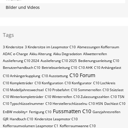
Bilder und Videos
Tags
3 Kindersitze
3 Kindersitze im Leapmotor C10
Abmessungen Kofferraum
ADAC e-Charge
Akku Alterung
Akku Degradation
Allwetterreifen
Auslieferung C10 2024
Auslieferung C10 2025
Bedienungsanleitung C10
Benutzerhandbuch C10
Betriebsanleitung C10
C10 AHK
C10 Anhängelast
C10 Forum
C10 Anhängerkupplung
C10 Ausstattung
C10 Kompletträder
C10 Konfiguration
C10 Konfigurator
C10 Lochkreis
C10 Modelljahreswechsel
C10 Probefahrt
C10 Sommerreifen
C10 Stützlast
C10 Winterkompletträder
C10 Winterreifen
C10 Zulassungszahlen
C10​​​​ TSN
C10​​​​ Typschlüsselnummer
C10​​​​​ Herstellerschlüsselnu
C10​​​​​ HSN
Dachlast C10
Fussmatten C10
EnBW mobility+
Fertigung C10
Ganzjahresreifen
GJR
Handbuch C10
Kindersitze Leapmotor C10
Kofferraumvolumen Leapmotor C1
Kofferraumwanne C10