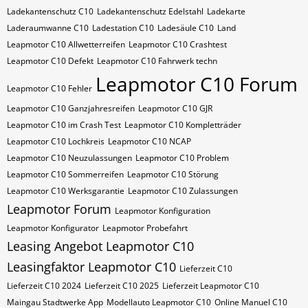
Ladekantenschutz C10
Ladekantenschutz Edelstahl
Ladekarte
Laderaumwanne C10
Ladestation C10
Ladesäule C10
Land
Leapmotor C10 Allwetterreifen
Leapmotor C10 Crashtest
Leapmotor C10 Defekt
Leapmotor C10 Fahrwerk techn
Leapmotor C10 Forum
Leapmotor C10 Fehler
Leapmotor C10 Ganzjahresreifen
Leapmotor C10 GJR
Leapmotor C10 im Crash Test
Leapmotor C10 Kompletträder
Leapmotor C10 Lochkreis
Leapmotor C10 NCAP
Leapmotor C10 Neuzulassungen
Leapmotor C10 Problem
Leapmotor C10 Sommerreifen
Leapmotor C10 Störung
Leapmotor C10 Werksgarantie
Leapmotor C10 Zulassungen
Leapmotor Forum
Leapmotor Konfiguration
Leapmotor Konfigurator
Leapmotor Probefahrt
Leasing Angebot Leapmotor C10
Leasingfaktor Leapmotor C10
Lieferzeit C10
Lieferzeit C10 2024
Lieferzeit C10 2025
Lieferzeit Leapmotor C10
Maingau Stadtwerke App
Modellauto Leapmotor C10
Online Manuel C10