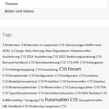
Themen
Bilder und Videos
Tags
3 Kindersitze
3 Kindersitze im Leapmotor C10
Abmessungen Kofferraum
ADAC e-Charge
Akku Alterung
Akku Degradation
Allwetterreifen
Auslieferung C10 2024
Auslieferung C10 2025
Bedienungsanleitung C10
Benutzerhandbuch C10
Betriebsanleitung C10
C10 AHK
C10 Anhängelast
C10 Forum
C10 Anhängerkupplung
C10 Ausstattung
C10 Kompletträder
C10 Konfiguration
C10 Konfigurator
C10 Lochkreis
C10 Modelljahreswechsel
C10 Probefahrt
C10 Sommerreifen
C10 Stützlast
C10 Winterkompletträder
C10 Winterreifen
C10 Zulassungszahlen
C10​​​​ TSN
C10​​​​ Typschlüsselnummer
C10​​​​​ Herstellerschlüsselnu
C10​​​​​ HSN
Dachlast C10
Fussmatten C10
EnBW mobility+
Fertigung C10
Ganzjahresreifen
GJR
Handbuch C10
Kindersitze Leapmotor C10