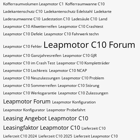
Kofferraumvolumen Leapmotor C1
Kofferraumwanne C10
Ladekantenschutz C10
Ladekantenschutz Edelstahl
Ladekarte
Laderaumwanne C10
Ladestation C10
Ladesäule C10
Land
Leapmotor C10 Allwetterreifen
Leapmotor C10 Crashtest
Leapmotor C10 Defekt
Leapmotor C10 Fahrwerk techn
Leapmotor C10 Forum
Leapmotor C10 Fehler
Leapmotor C10 Ganzjahresreifen
Leapmotor C10 GJR
Leapmotor C10 im Crash Test
Leapmotor C10 Kompletträder
Leapmotor C10 Lochkreis
Leapmotor C10 NCAP
Leapmotor C10 Neuzulassungen
Leapmotor C10 Problem
Leapmotor C10 Sommerreifen
Leapmotor C10 Störung
Leapmotor C10 Werksgarantie
Leapmotor C10 Zulassungen
Leapmotor Forum
Leapmotor Konfiguration
Leapmotor Konfigurator
Leapmotor Probefahrt
Leasing Angebot Leapmotor C10
Leasingfaktor Leapmotor C10
Lieferzeit C10
Lieferzeit C10 2024
Lieferzeit C10 2025
Lieferzeit Leapmotor C10