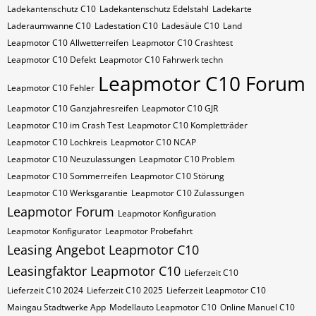
Ladekantenschutz C10
Ladekantenschutz Edelstahl
Ladekarte
Laderaumwanne C10
Ladestation C10
Ladesäule C10
Land
Leapmotor C10 Allwetterreifen
Leapmotor C10 Crashtest
Leapmotor C10 Defekt
Leapmotor C10 Fahrwerk techn
Leapmotor C10 Forum
Leapmotor C10 Fehler
Leapmotor C10 Ganzjahresreifen
Leapmotor C10 GJR
Leapmotor C10 im Crash Test
Leapmotor C10 Kompletträder
Leapmotor C10 Lochkreis
Leapmotor C10 NCAP
Leapmotor C10 Neuzulassungen
Leapmotor C10 Problem
Leapmotor C10 Sommerreifen
Leapmotor C10 Störung
Leapmotor C10 Werksgarantie
Leapmotor C10 Zulassungen
Leapmotor Forum
Leapmotor Konfiguration
Leapmotor Konfigurator
Leapmotor Probefahrt
Leasing Angebot Leapmotor C10
Leasingfaktor Leapmotor C10
Lieferzeit C10
Lieferzeit C10 2024
Lieferzeit C10 2025
Lieferzeit Leapmotor C10
Maingau Stadtwerke App
Modellauto Leapmotor C10
Online Manuel C10