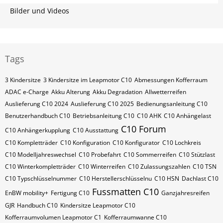
Bilder und Videos
Tags
3 Kindersitze
3 Kindersitze im Leapmotor C10
Abmessungen Kofferraum
ADAC e-Charge
Akku Alterung
Akku Degradation
Allwetterreifen
Auslieferung C10 2024
Auslieferung C10 2025
Bedienungsanleitung C10
Benutzerhandbuch C10
Betriebsanleitung C10
C10 AHK
C10 Anhängelast
C10 Forum
C10 Anhängerkupplung
C10 Ausstattung
C10 Kompletträder
C10 Konfiguration
C10 Konfigurator
C10 Lochkreis
C10 Modelljahreswechsel
C10 Probefahrt
C10 Sommerreifen
C10 Stützlast
C10 Winterkompletträder
C10 Winterreifen
C10 Zulassungszahlen
C10​​​​ TSN
C10​​​​ Typschlüsselnummer
C10​​​​​ Herstellerschlüsselnu
C10​​​​​ HSN
Dachlast C10
Fussmatten C10
EnBW mobility+
Fertigung C10
Ganzjahresreifen
GJR
Handbuch C10
Kindersitze Leapmotor C10
Kofferraumvolumen Leapmotor C1
Kofferraumwanne C10