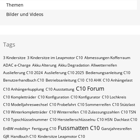
Themen
Bilder und Videos
Tags
3 Kindersitze
3 Kindersitze im Leapmotor C10
Abmessungen Kofferraum
ADAC e-Charge
Akku Alterung
Akku Degradation
Allwetterreifen
Auslieferung C10 2024
Auslieferung C10 2025
Bedienungsanleitung C10
Benutzerhandbuch C10
Betriebsanleitung C10
C10 AHK
C10 Anhängelast
C10 Forum
C10 Anhängerkupplung
C10 Ausstattung
C10 Kompletträder
C10 Konfiguration
C10 Konfigurator
C10 Lochkreis
C10 Modelljahreswechsel
C10 Probefahrt
C10 Sommerreifen
C10 Stützlast
C10 Winterkompletträder
C10 Winterreifen
C10 Zulassungszahlen
C10​​​​ TSN
C10​​​​ Typschlüsselnummer
C10​​​​​ Herstellerschlüsselnu
C10​​​​​ HSN
Dachlast C10
Fussmatten C10
EnBW mobility+
Fertigung C10
Ganzjahresreifen
GJR
Handbuch C10
Kindersitze Leapmotor C10