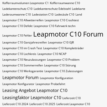
Kofferraumvolumen Leapmotor C1
Kofferraumwanne C10
Ladekantenschutz C10
Ladekantenschutz Edelstahl
Ladekarte
Laderaumwanne C10
Ladestation C10
Ladesäule C10
Land
Leapmotor C10 Allwetterreifen
Leapmotor C10 Crashtest
Leapmotor C10 Defekt
Leapmotor C10 Fahrwerk techn
Leapmotor C10 Forum
Leapmotor C10 Fehler
Leapmotor C10 Ganzjahresreifen
Leapmotor C10 GJR
Leapmotor C10 im Crash Test
Leapmotor C10 Kompletträder
Leapmotor C10 Lochkreis
Leapmotor C10 NCAP
Leapmotor C10 Neuzulassungen
Leapmotor C10 Problem
Leapmotor C10 Sommerreifen
Leapmotor C10 Störung
Leapmotor C10 Werksgarantie
Leapmotor C10 Zulassungen
Leapmotor Forum
Leapmotor Konfiguration
Leapmotor Konfigurator
Leapmotor Probefahrt
Leasing Angebot Leapmotor C10
Leasingfaktor Leapmotor C10
Lieferzeit C10
Lieferzeit C10 2024
Lieferzeit C10 2025
Lieferzeit Leapmotor C10